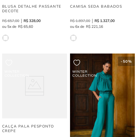
BLUSA DETALHE PASSANTE
CAMISA SEDA BABADOS
DECOTE
R$
657
,
00
R$
328
,
00
R$
1
.
897
,
00
R$
1
.
327
,
00
5
R$
65
,
60
6
R$
221
,
16
-
50%
CALÇA PALA PESPONTO
CREPE