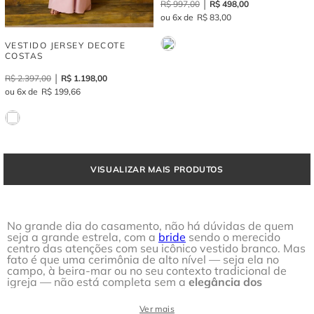
R$
997
,
00
R$
498
,
00
6
R$
83
,
00
VESTIDO JERSEY DECOTE
COSTAS
R$
2
.
397
,
00
R$
1
.
198
,
00
6
R$
199
,
66
No grande dia do casamento, não há dúvidas de quem
seja a grande estrela, com a
bride
sendo o merecido
centro das atenções com seu icônico vestido branco. Mas
fato é que uma cerimônia de alto nível — seja ela no
campo, à beira-mar ou no seu contexto tradicional de
igreja — não está completa sem a
elegância dos
vestidos de madrinha
próximos ao altar.
Para garantir que você encontre os melhores vestidos de
Ver mais