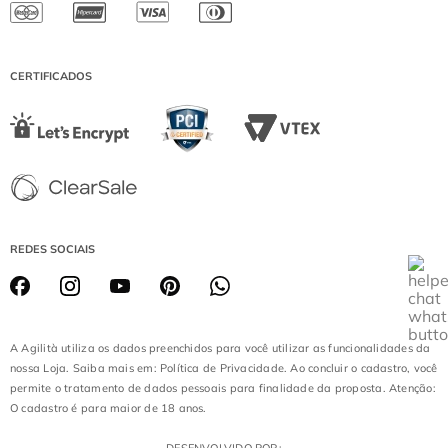
SÁBADO DE 08:00 ÀS 13:00
PÁTIO HIGIENÓPOLIS
(EXCETO DOMINGOS E FERIADOS)
CATARINA FASHION OUTLET
DIAMOND MALL
CERTIFICADOS
LOJA BATEL
REDES SOCIAIS
A Agilità utiliza os dados preenchidos para você utilizar as funcionalidades da
nossa Loja. Saiba mais em: Política de Privacidade. Ao concluir o cadastro, você
permite o tratamento de dados pessoais para finalidade da proposta. Atenção:
O cadastro é para maior de 18 anos.
DESENVOLVIDO POR: