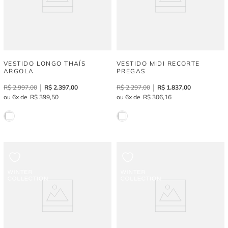
VESTIDO LONGO THAÍS
VESTIDO MIDI RECORTE
ARGOLA
PREGAS
R$
2
.
997
,
00
R$
2
.
397
,
00
R$
2
.
297
,
00
R$
1
.
837
,
00
6
R$
399
,
50
6
R$
306
,
16