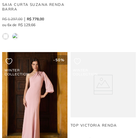
SAIA CURTA SUZANA RENDA
BARRA
R$
1
.
297
,
00
R$
778
,
00
6
R$
129
,
66
-
50%
TOP VICTORIA RENDA