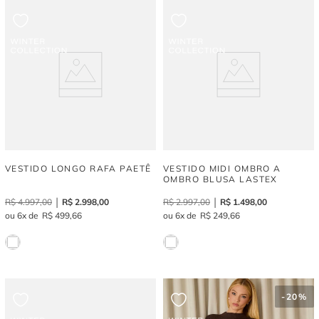
VESTIDO LONGO RAFA PAETÊ
VESTIDO MIDI OMBRO A
OMBRO BLUSA LASTEX
R$
4
.
997
,
00
R$
2
.
998
,
00
R$
2
.
997
,
00
R$
1
.
498
,
00
6
R$
499
,
66
6
R$
249
,
66
-
20%