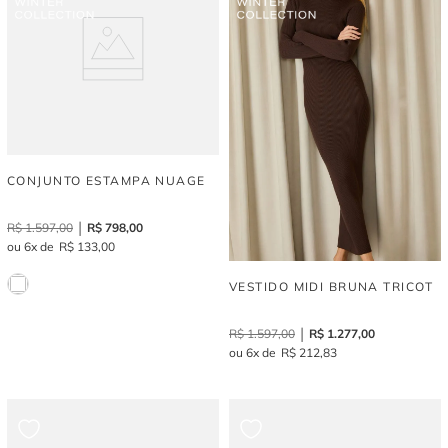
CONJUNTO ESTAMPA NUAGE
R$
1
.
597
,
00
R$
798
,
00
6
R$
133
,
00
VESTIDO MIDI BRUNA TRICOT
R$
1
.
597
,
00
R$
1
.
277
,
00
6
R$
212
,
83