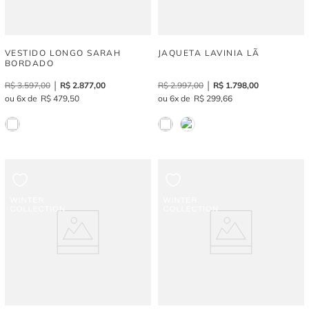
VESTIDO LONGO SARAH
JAQUETA LAVINIA LÃ
BORDADO
R$
3
.
597
,
00
R$
2
.
877
,
00
R$
2
.
997
,
00
R$
1
.
798
,
00
6
R$
479
,
50
6
R$
299
,
66