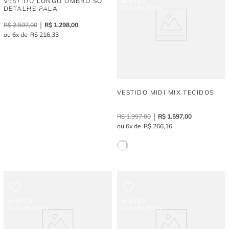
VESTIDO LONGO OMBRO SÓ
DETALHE PALA
R$
2
.
597
,
00
R$
1
.
298
,
00
6
R$
216
,
33
VESTIDO MIDI MIX TECIDOS
R$
1
.
997
,
00
R$
1
.
597
,
00
6
R$
266
,
16