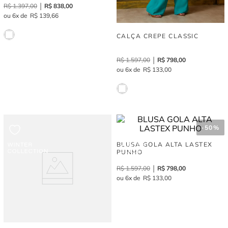
R$
1
.
397
,
00
R$
838
,
00
6
R$
139
,
66
CALÇA CREPE CLASSIC
R$
1
.
597
,
00
R$
798
,
00
6
R$
133
,
00
-
50%
BLUSA GOLA ALTA LASTEX
PUNHO
R$
1
.
597
,
00
R$
798
,
00
6
R$
133
,
00