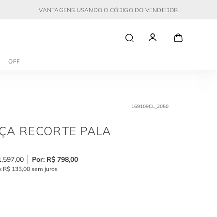
VANTAGENS USANDO O CÓDIGO DO VENDEDOR
OFF
169109CL_2050
ÇA RECORTE PALA
1
.
597
,
00
R$
798
,
00
x
R$
133
,
00
sem juros