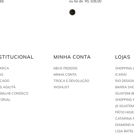
66
6
R$
108
,
00
STITUCIONAL
MINHA CONTA
LOJAS
MARCA
MEUS PEDIDOS
SHOPPING 
AS
MINHA CONTA
ICARAÍ
ACADO
TROCA E DEVOLUÇÃO
RIO DESIG
G AGILITÁ
WISHLIST
BARRA SHO
ABALHE CONOSCO
IGUATEMI B
TORIAL
SHOPPING 
JK IGUATEM
PÁTIO HIGI
CATARINA 
DIAMOND M
LOJA BATEL