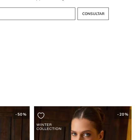
uções sofisticadas e contemporâneas.
natômica: ajuste perfeito
atômica valoriza a cintura e proporciona um caimento estruturado
e escolher o tom avelã?
neutro e versátil, combinando facilmente com tons claros, escuros ou
 trazendo sofisticação ao look.
-
50%
-
20%