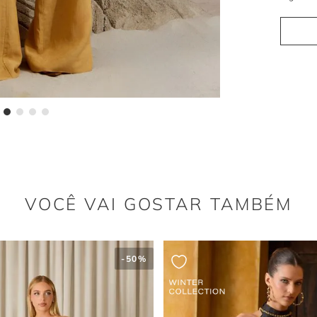
para prod
Pala a
A pala an
ao corpo.
Por qu
O avelã é 
vibrantes,
VOCÊ VAI GOSTAR TAMBÉM
-
50%