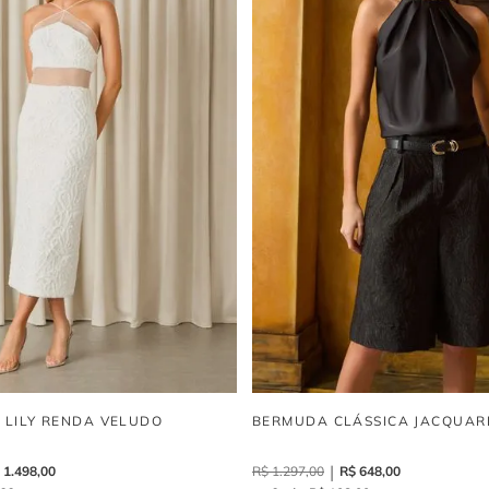
I LILY RENDA VELUDO
BERMUDA CLÁSSICA JACQUAR
1
.
498
,
00
R$
1
.
297
,
00
R$
648
,
00