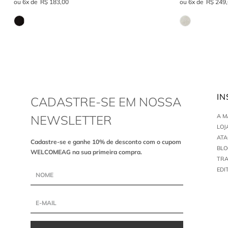
6
R$
183
,
00
6
R$
249
,
IN
CADASTRE-SE EM NOSSA
NEWSLETTER
A 
LOJ
AT
Cadastre-se e ganhe 10% de desconto com o cupom
BLO
WELCOMEAG na sua primeira compra.
TR
EDI