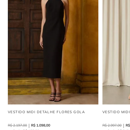
VESTIDO MIDI DETALHE FLORES GOLA
VESTIDO MID
R$
2
.
197
,
00
R$
1
.
098
,
00
R$
2
.
997
,
00
R$