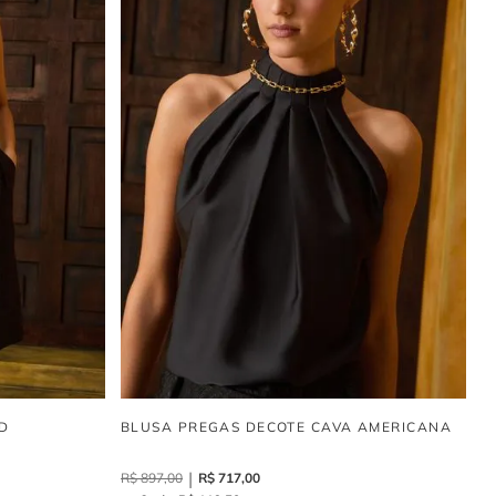
D
BLUSA PREGAS DECOTE CAVA AMERICANA
R$
897
,
00
R$
717
,
00